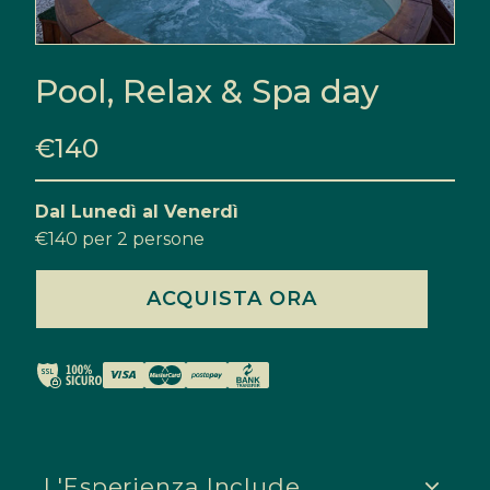
Pool, Relax & Spa day
€
140
Dal Lunedì al Venerdì
€140 per 2 persone
Pool,
ACQUISTA ORA
Relax
&
Spa
IL REL
day
quantità
LE CA
LA SPA
IL RIS
L'Esperienza Include