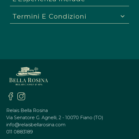
SERVIZ
Termini E Condizioni
PACCHE
PARCO
CONTAT
Relais Bella Rosina
Via Senatore G. Agnelli, 2 - 10070 Fiano (TO)
info@relaisbellarosina.com
011 0883189