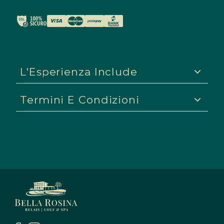
Relais
quantità
LA SPA
IL RIS
SERVIZ
PACCHE
L'Esperienza Include
PARCO
CONTAT
Termini E Condizioni