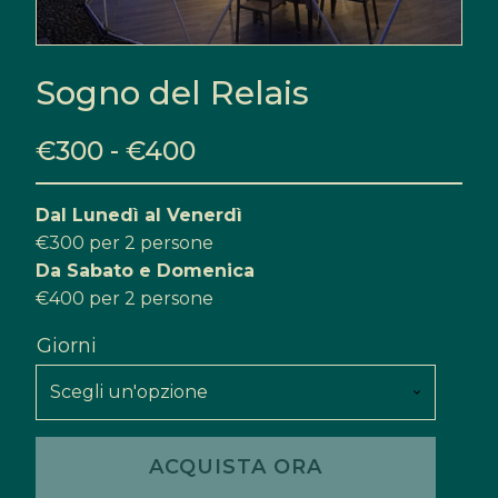
Sogno del Relais
Fascia
€
300
-
€
400
di
Dal Lunedì al Venerdì
prezzo:
€300 per 2 persone
da
Da Sabato e Domenica
€400 per 2 persone
€300
Giorni
a
€400
IL REL
Sogno
ACQUISTA ORA
del
LE CA